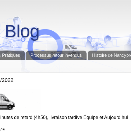
 Blog
 Pratiques
Processus retour invendus
Histoire de Nancypr
2/2022
nutes de retard (4h50), livraison tardive Équipe et Aujourd’hui
 🙂