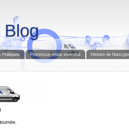
 Blog
 Pratiques
Processus retour invendus
Histoire de Nancypr
)
a tournée.