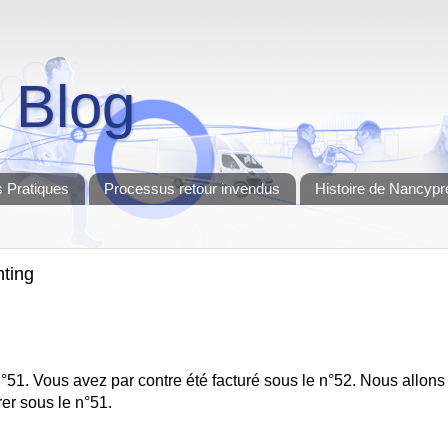
 Blog
 Pratiques
Processus retour invendus
Histoire de Nancypr
nting
51. Vous avez par contre été facturé sous le n°52. Nous allons
rer sous le n°51.
.